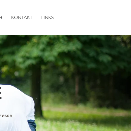
H
KONTAKT
LINKS
E
zesse