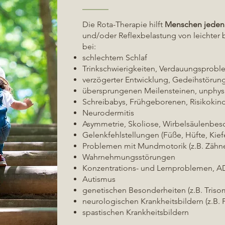
Die Rota-Therapie hilft
Menschen jeden 
und/oder Reflexbelastung von leichter 
bei:
schlechtem Schlaf
Trinkschwierigkeiten, Verdauungsprob
verzögerter Entwicklung, Gedeihstörun
übersprungenen Meilensteinen, unphy
Schreibabys, Frühgeborenen, Risikokin
Neurodermitis
Asymmetrie, Skoliose, Wirbelsäulenbe
Gelenkfehlstellungen (Füße, Hüfte, Kief
Problemen mit Mundmotorik (z.B. Zähne
Wahrnehmungsstörungen
Konzentrations- und Lernproblemen, A
Autismus
genetischen Besonderheiten (z.B. Triso
neurologischen Krankheitsbildern (z.B. 
spastischen Krankheitsbildern