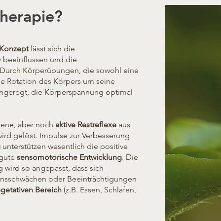
Therapie?
-Konzept
lässt sich die
v beeinflussen und die
 Durch Körperübungen, die sowohl eine
ine Rotation des Körpers um seine
angeregt, die Körperspannung optimal
gene, aber noch
aktive Restreflexe
aus
wird gelöst. Impulse zur Verbesserung
g
unterstützen wesentlich die positive
 gute
sensomotorische Entwicklung
. Die
g wird so angepasst, dass sich
nsschwächen oder Beeinträchtigungen
getativen Bereich
(z.B. Essen, Schlafen,