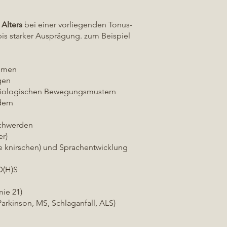
Alters
bei einer vorliegenden Tonus-
bis starker Ausprägung. zum Beispiel
lemen
gen
siologischen Bewegungsmustern
dern
schwerden
er)
 knirschen) und Sprachentwicklung
D(H)S
mie 21)
Parkinson, MS, Schlaganfall, ALS)