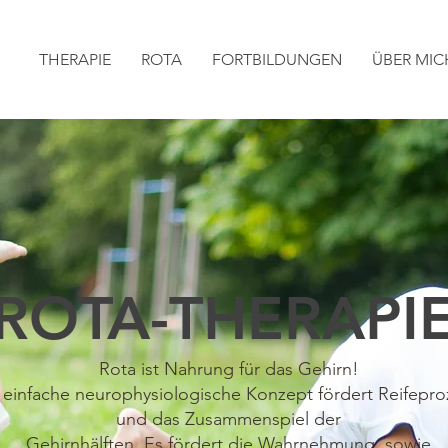
THERAPIE
ROTA
FORTBILDUNGEN
ÜBER MIC
ROTA-THERAPI
Rota ist Nahrung für das Gehirn!
 einfache neurophysiologische Konzept fördert Reifepro
und das Zusammenspiel der
Gehirnhälften. Es fördert die Wahrnehmung, sowie