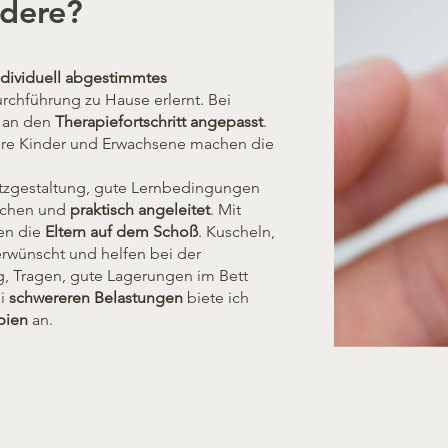
ndere?
ndividuell abgestimmtes
urchführung zu Hause erlernt. Bei
m an den
Therapiefortschritt angepasst
.
tere Kinder und Erwachsene machen die
latzgestaltung, gute Lernbedingungen
ochen und
praktisch angeleitet
. Mit
en die
Eltern auf dem Schoß
. Kuscheln,
erwünscht und helfen bei der
, Tragen, gute Lagerungen im Bett
i
schwereren Belastungen
biete ich
pien
an.